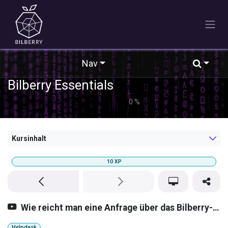
Zum Inhalt springen
Nav
Bilberry Essentials
0
%
Kursinhalt
10
XP
Wie reicht man eine Anfrage über das Bilberry-Kontaktformular ein?
Helpdesk